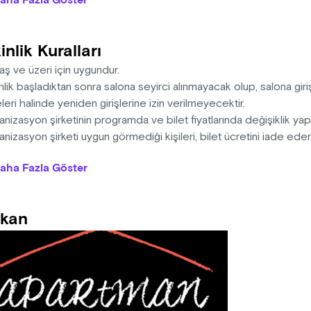
aha Fazla Göster
a bilet desteği için öğrenci bileti fiyatından askıya bilet bırakabilir
rde 120 dk.
inlik Kuralları
aş ve üzeri için uygundur.
nlik başladıktan sonra salona seyirci alınmayacak olup, salona giriş
eri halinde yeniden girişlerine izin verilmeyecektir.
nizasyon şirketinin programda ve bilet fiyatlarında değişiklik ya
nizasyon şirketi uygun görmediği kişileri, bilet ücretini iade ed
na sahiptir.
aha Fazla Göster
n alınan biletlerde iade ve değişiklik yapılmamaktadır.
kan