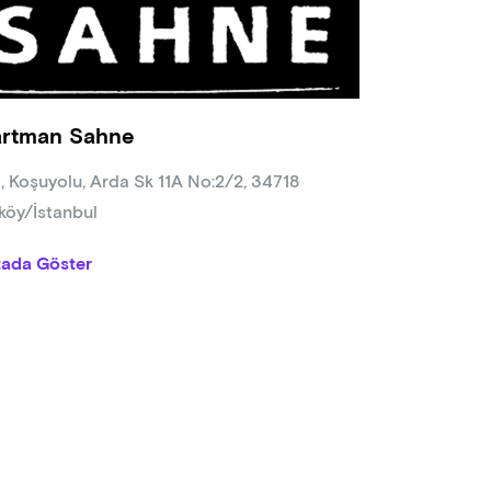
rtman Sahne
, Koşuyolu, Arda Sk 11A No:2/2, 34718
köy/İstanbul
tada Göster