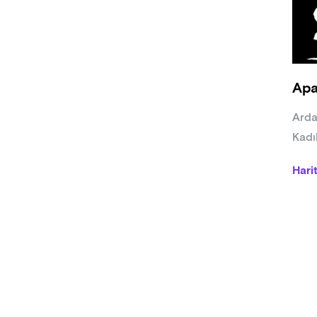
Apa
Arda
Kadı
Hari