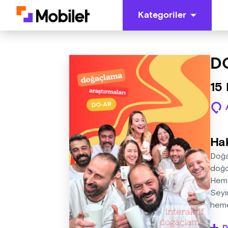
Kategoriler
DO
15
Ha
Doğa
doğ
Hem 
Seyir
hemen