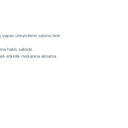
siniz.
 yapan izleyicilerin salonu terk
pma hakkı saklıdır.
erek etkinlik mekanına almama