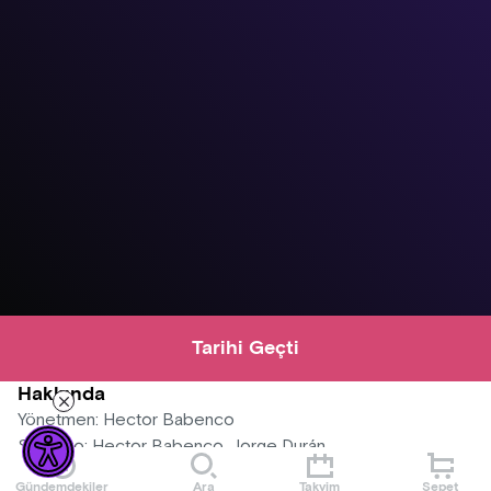
Tarihi Geçti
Hakkında
Yönetmen: Hector Babenco
Senaryo: Hector Babenco, Jorge Durán
Oyuncular: Fernando Ramos de Silva, Jorge Julião,
Gündemdekiler
Ara
Takvim
Sepet