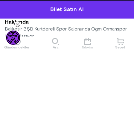
Bilet Satın Al
Hakkında
Balıkesir BŞB Kurtdereli Spor Salonunda Ogm Ormanspor
ile karşılaşıyor.
Gündemdekiler
Ara
Takvim
Sepet
Mekan