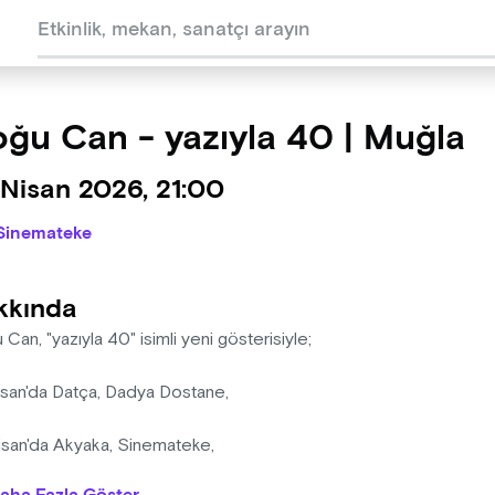
ğu Can - yazıyla 40 | Muğla
 Nisan 2026, 21:00
Sinemateke
kkında
Can, "yazıyla 40" isimli yeni gösterisiyle;
isan'da Datça, Dadya Dostane,
isan'da Akyaka, Sinemateke,