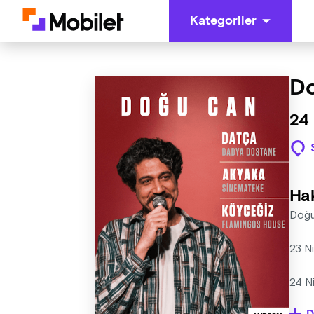
Kategoriler
Do
24
Ha
Doğu 
23 N
24 N