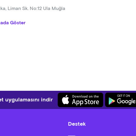
ka, Liman Sk. No:12 Ula Muğla
tada Göster
t uygulamasını indir
Destek