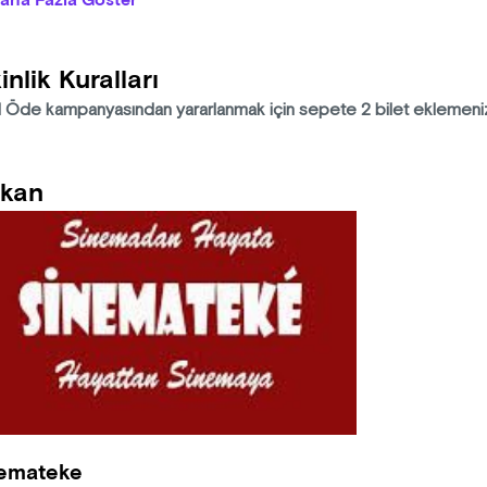
aha Fazla Göster
isan'da Köyceğiz, Flamingos House sahnesinde.
inlik Kuralları
 1 Öde kampanyasından yararlanmak için sepete 2 bilet eklemeni
kan
emateke