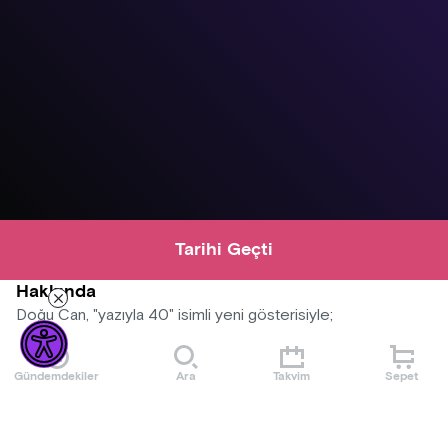
Tarihi Geçti
Hakkında
Doğu Can, "yazıyla 40" isimli yeni gösterisiyle;
23 Nisan'da Datça, Dadya Dostane,
Gündemdekiler
Ara
Takvim
Sepet
24 Nisan'da Akyaka, Sinemateke,