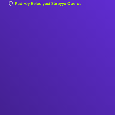
Kadıköy Belediyesi Süreyya Operası