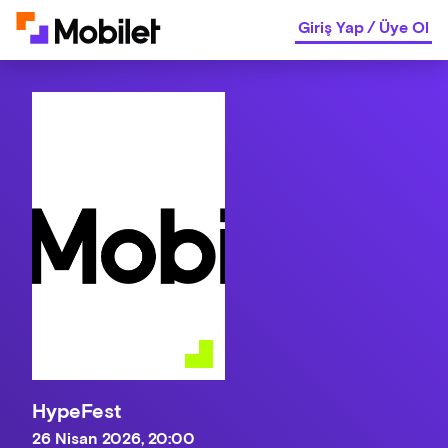
Giriş Yap
/
Üye Ol
HypeFest
26 Nisan 2026, 20:00