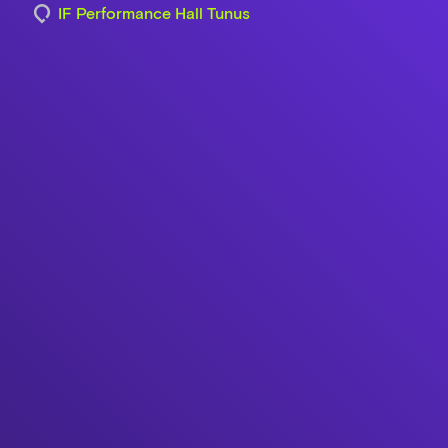
IF Performance Hall Tunus