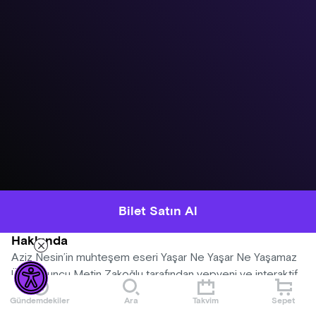
Bilet Satın Al
Hakkında
Aziz Nesin’in muhteşem eseri Yaşar Ne Yaşar Ne Yaşamaz
Ünlü oyuncu Metin Zakoğlu tarafından yepyeni ve interaktif
yorumu karşınızda.
Gündemdekiler
Ara
Takvim
Sepet