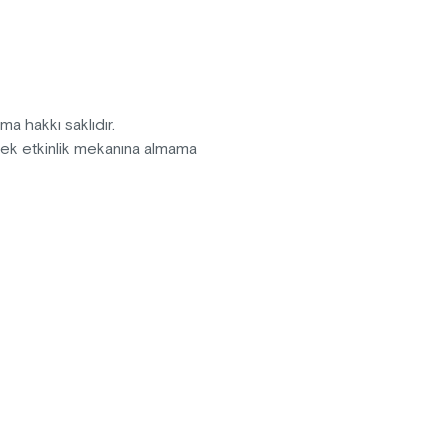
 komediyi kaçırmayın!
pma hakkı saklıdır.
erek etkinlik mekanına almama