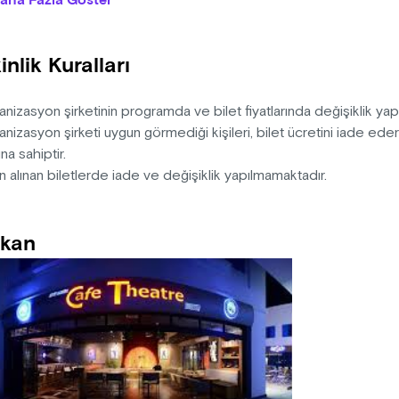
aha Fazla Göster
nelim. Siz de oyunun bir parçası olmaya hazırsanız bu eğlenceli
n: Aziz Nesin
inlik Kuralları
ten-Dramaturji: Metin Zakoğlu
k: Şükrü Toprak
r-Kostüm: Tuğba Zakoğlu
nizasyon şirketinin programda ve bilet fiyatlarında değişiklik ya
-Müzik: İrem Özer
nizasyon şirketi uygun görmediği kişileri, bilet ücretini iade ed
na sahiptir.
n alınan biletlerde iade ve değişiklik yapılmamaktadır.
kan