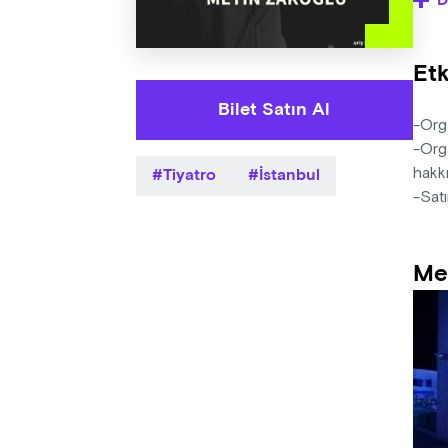
D
öğre
Yaza
Etk
Yöne
Müzi
Bilet Satın Al
Deko
-Orga
Işık
-Orga
Tiyatro
İstanbul
hakkı
-Satı
Me