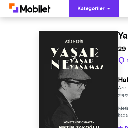
Kategoriler
Ya
29
Ha
Aziz
yepye
Meti
kadar
oyun