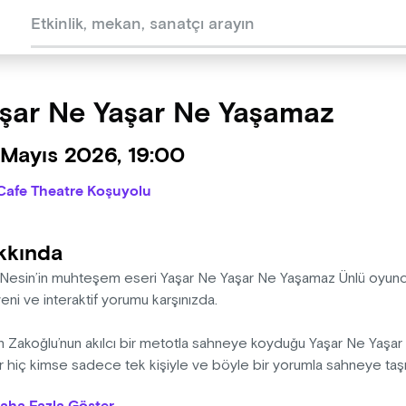
şar Ne Yaşar Ne Yaşamaz
 Mayıs 2026, 19:00
Cafe Theatre Koşuyolu
kkında
 Nesin’in muhteşem eseri Yaşar Ne Yaşar Ne Yaşamaz Ünlü oyunc
ni ve interaktif yorumu karşınızda.
n Zakoğlu’nun akılcı bir metotla sahneye koyduğu Yaşar Ne Yaşa
 hiç kimse sadece tek kişiyle ve böyle bir yorumla sahneye taşım
cu mu, oyuncular oyuncu mu, mahkum mu yoksa kendileri mi geli