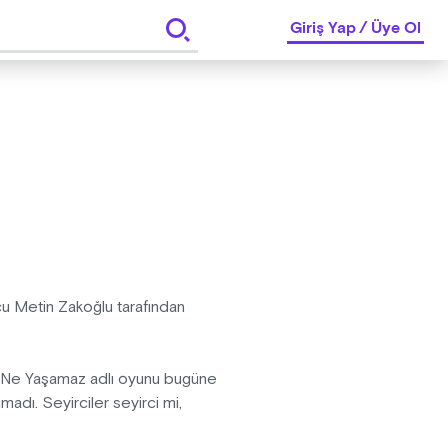
Giriş Yap
/
Üye Ol
u Metin Zakoğlu tarafından
r Ne Yaşamaz adlı oyunu bugüne
adı. Seyirciler seyirci mi,
n bunu hep beraber izleyerek