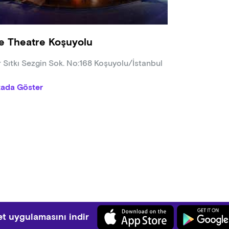
e Theatre Koşuyolu
r Sıtkı Sezgin Sok. No:168 Koşuyolu/İstanbul
tada Göster
t uygulamasını indir