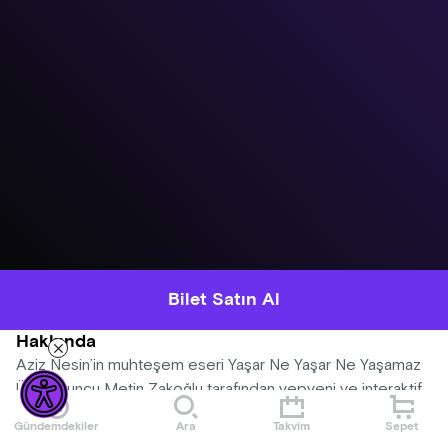
Bilet Satın Al
Hakkında
Aziz Nesin’in muhteşem eseri Yaşar Ne Yaşar Ne Yaşamaz
Ünlü oyuncu Metin Zakoğlu tarafından yepyeni ve interaktif
yorumu karşınızda.
Gündemdekiler
Ara
Takvim
Sepet