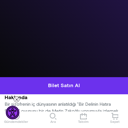
Bilet Satın Al
Hakkında
Bir şizofrenin iç dünyasının anlatıldığı "Bir Delinin Hatıra
Defteri" oyununu bir de Metin Zakoğlu yorumuyla izlemek
için sizde yerinizi alın.
Gündemdekiler
Ara
Takvim
Sepet