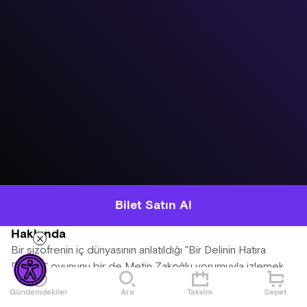
Bilet Satın Al
Hakkında
Bir şizofrenin iç dünyasının anlatıldığı "Bir Delinin Hatıra
Defteri" oyununu bir de Metin Zakoğlu yorumuyla izlemek
için sizde yerinizi alın.
Gündemdekiler
Ara
Takvim
Sepet