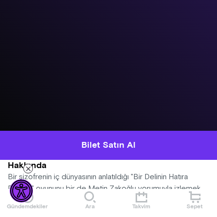
Bilet Satın Al
Hakkında
Bir şizofrenin iç dünyasının anlatıldığı "Bir Delinin Hatıra
Defteri" oyununu bir de Metin Zakoğlu yorumuyla izlemek
için sizde yerinizi alın.
Gündemdekiler
Ara
Takvim
Sepet