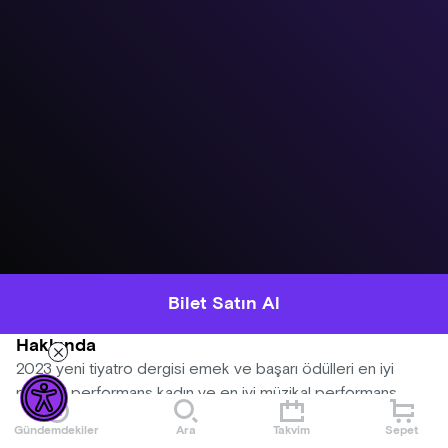
Bilet Satın Al
Hakkında
2023 yeni tiyatro dergisi emek ve başarı ödülleri en iyi
müzikal performans kadın ve en iyi müzikal performans
erkek ödülü.
Gündemdekiler
Ara
Takvim
Sepet