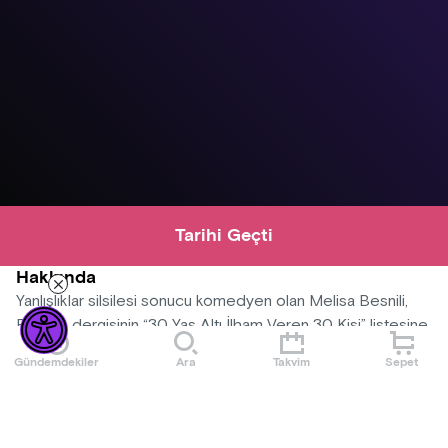
Tarihi Geçti
Hakkında
Yanlışlıklar silsilesi sonucu komedyen olan Melisa Besnili,
Forbes dergisinin “30 Yaş Altı İlham Veren 30 Kişi” listesine,
internetteki fazla sayıda 69 şakası nedeniyle seçilemedi.
Gündemdekiler
Ara
Takvim
Sepet
Melisa Besnili, otizmin arkasına ve seyircinin affına sığınarak
yaptığı şakalarıyla sizlerin karşısına çıkıyor.