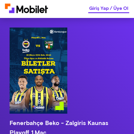
Giriş Yap
/
Üye Ol
Fenerbahçe Beko - Zalgiris Kaunas
Playoff 1.Maç