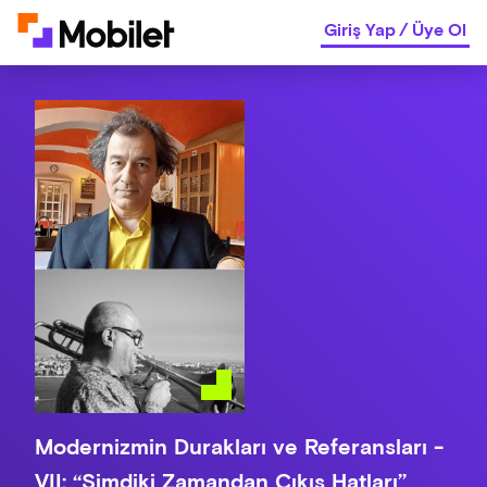
Giriş Yap
/
Üye Ol
Modernizmin Durakları ve Referansları -
VII: ‘‘Şimdiki Zamandan Çıkış Hatları’’