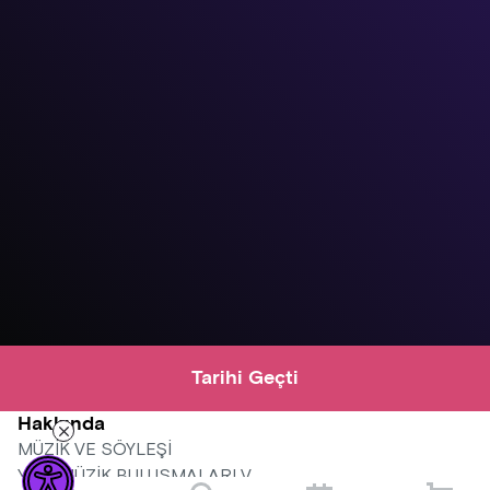
Tarihi Geçti
Hakkında
MÜZİK VE SÖYLEŞİ
YENİ MÜZİK BULUŞMALARI V