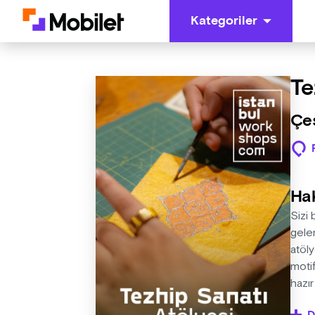
Kategoriler
Te
Çeş
Ha
Sizi 
gele
atöly
motif
hazır
yükse