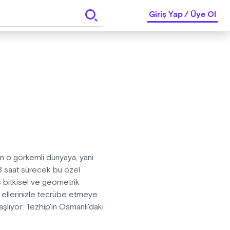
Giriş Yap
/
Üye Ol
yen o görkemli dünyaya, yani
3 saat sürecek bu özel
ş bitkisel ve geometrik
di ellerinizle tecrübe etmeye
başlıyor; Tezhip'in Osmanlı'daki
r usta sanatkâr rehberliğinde