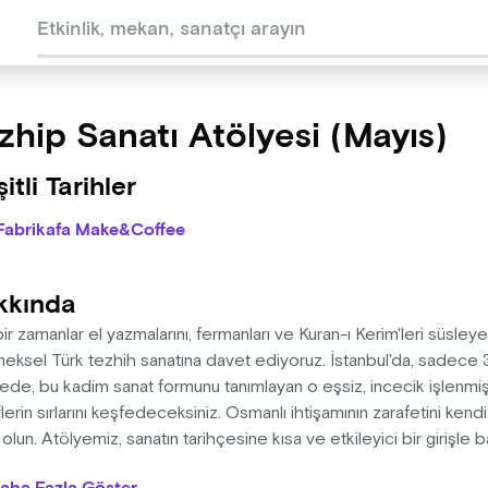
zhip Sanatı Atölyesi (Mayıs)
itli Tarihler
Fabrikafa Make&Coffee
kkında
bir zamanlar el yazmalarını, fermanları ve Kuran-ı Kerim'leri süsle
neksel Türk tezhih sanatına davet ediyoruz. İstanbul'da, sadece 
ede, bu kadim sanat formunu tanımlayan o eşsiz, incecik işlenmi
lerin sırlarını keşfedeceksiniz. Osmanlı ihtişamının zarafetini ken
 olun. Atölyemiz, sanatın tarihçesine kısa ve etkileyici bir girişle 
lişini ve günümüze nasıl taşındığını öğreneceksiniz. Ardından, bi