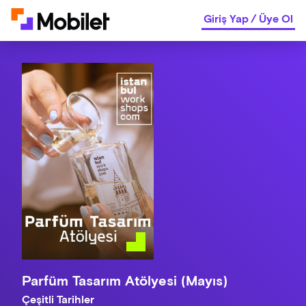
Giriş Yap
/
Üye Ol
Parfüm Tasarım Atölyesi (Mayıs)
Çeşitli Tarihler