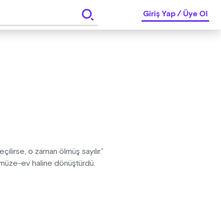
Giriş Yap
/
Üye Ol
lirse, o zaman ölmüş sayılır.”
r müze-ev haline dönüştürdü.