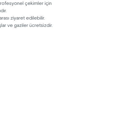
Profesyonel çekimler için
dır.
rası ziyaret edilebilir.
ar ve gaziler ücretsizdir.