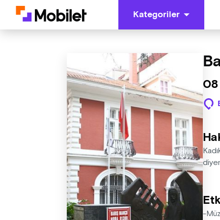
Kategoriler
Ba
08
Ha
Kadı
diyen
Etk
-Müz