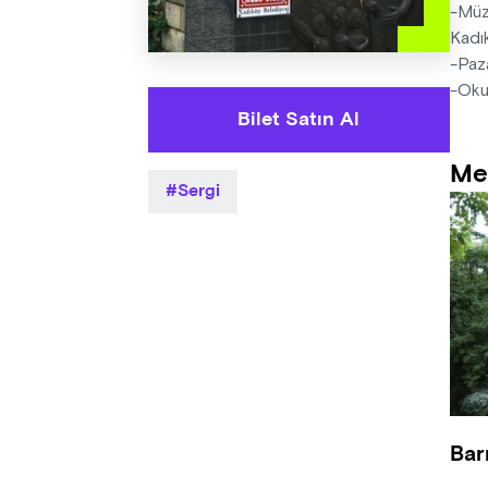
-Müze
Kadık
-Paza
-Okul
Bilet Satın Al
Me
Sergi
Bar