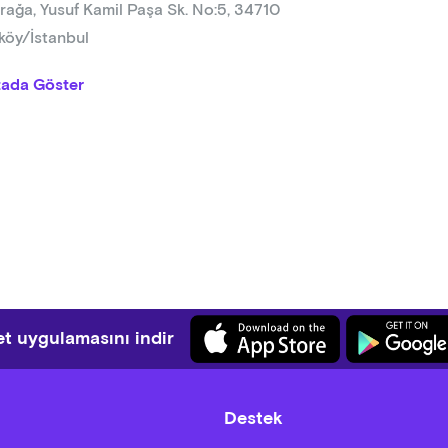
rağa, Yusuf Kamil Paşa Sk. No:5, 34710
köy/İstanbul
tada Göster
t uygulamasını indir
Destek