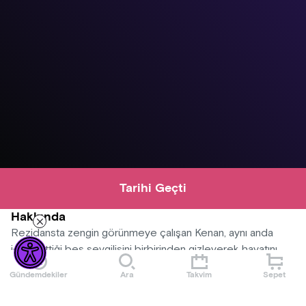
Tarihi Geçti
Hakkında
Rezidansta zengin görünmeye çalışan Kenan, aynı anda
idare ettiği beş sevgilisini birbirinden gizleyerek hayatını
sürdürür. Fakat bir gün hepsi, planların tersine, peş peşe
Gündemdekiler
Ara
Takvim
Sepet
eve gelince büyük kaos başlar.