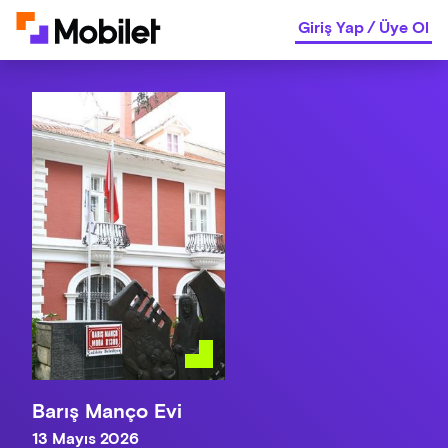
Giriş Yap
/
Üye Ol
Barış Manço Evi
13 Mayıs 2026