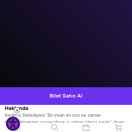
Bilet Satın Al
Hakkında
Kadıköy Belediyesi “Bir insan en son ne zaman
bahsedilmekten vazgeçilirse, o zaman ölmüş sayılır.” diyen
Barış Manço’nun yaşadığı, eserlerini ürettiği evi yenileyerek