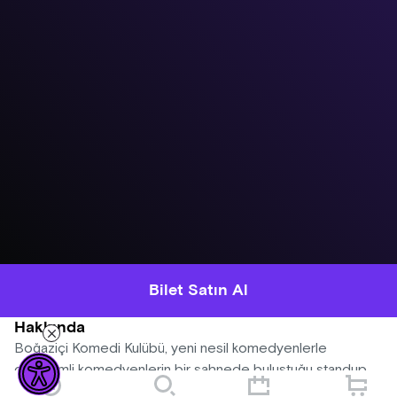
Bilet Satın Al
Hakkında
Boğaziçi Komedi Kulübü, yeni nesil komedyenlerle
deneyimli komedyenlerin bir sahnede buluştuğu standup
gecelerine devam ediyor! Her gösteride farklı