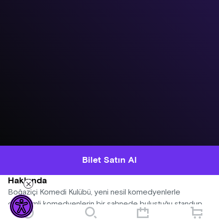
Bilet Satın Al
Hakkında
Boğaziçi Komedi Kulübü, yeni nesil komedyenlerle
deneyimli komedyenlerin bir sahnede buluştuğu standup
gecelerine devam ediyor! Her gösteride farklı