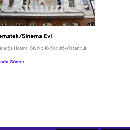
matek/Sinema Evi programda değişiklik yapma hakkına sahiptir, pr
rular Sinematek/Sinema Evi sosyal medya hesaplarından yapılır
 sayılı Kanun'un 7. maddesi gereğince sınıflandırılmamış filmler +
rimlerine, programda aksi belirtilmedikçe 18 yaş altı sinemasever
ematek/Sinema Evi
nağa Hasırcı Sk. No:16 Kadıköy/İstanbul
tada Göster