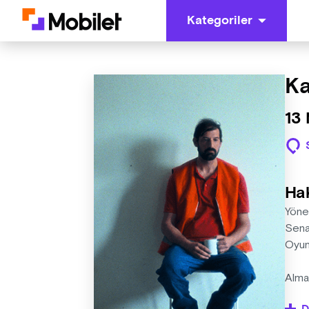
Kategoriler
Ka
13
Ha
Yöne
Sena
Oyun
Alman