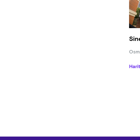
●Sine
duyu
●7163
göste
Sin
Osma
Hari