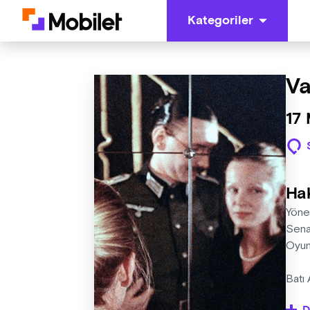
Kategoriler
Va
17 
Ha
Yöne
Sena
Oyun
Batı 