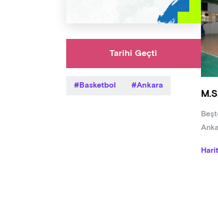
Tarihi Geçti
Basketbol
Ankara
M.S
Beşt
Anka
Hari