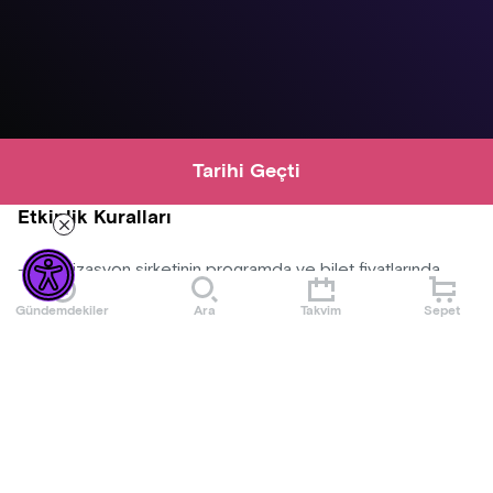
Tarihi Geçti
Etkinlik Kuralları
-Organizasyon şirketinin programda ve bilet fiyatlarında
değişiklik yapma hakkı saklıdır.
Gündemdekiler
Ara
Takvim
Sepet
-Organizasyon şirketi uygun görmediği kişileri, bilet ücretini
iade ederek etkinlik mekanına almama hakkına sahiptir.
-Satın alınan biletlerde iade ve değişiklik yapılmamaktadır.