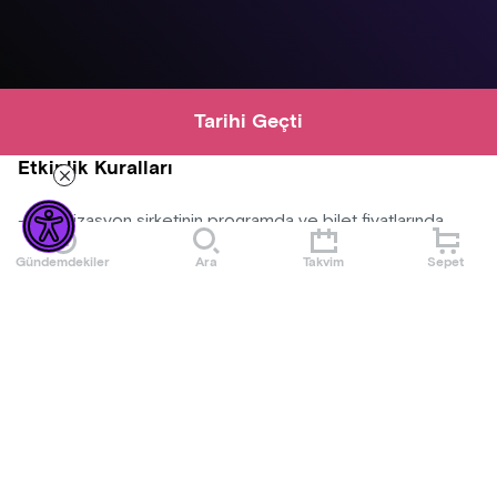
Tarihi Geçti
Etkinlik Kuralları
-Organizasyon şirketinin programda ve bilet fiyatlarında
değişiklik yapma hakkı saklıdır.
Gündemdekiler
Ara
Takvim
Sepet
-Organizasyon şirketi uygun görmediği kişileri, bilet ücretini
iade ederek etkinlik mekanına almama hakkına sahiptir.
-Satın alınan biletlerde iade ve değişiklik yapılmamaktadır.
Mekan