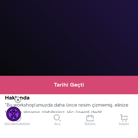
Tarihi Geçti
Hakkında
"Bu workshop'umuzda daha önce resim çizmemiş, elinize
hiç fırça almamış olabilirsiniz. Hiç önemli değil,
eğitmenlerimiz eşliğinde kendi sanat eserinizi yapmanız için
Gündemdekiler
Ara
Takvim
Sepet
sizleri bekliyoruz. Üstelik tüm malzemeler ve müzikler
bizden."