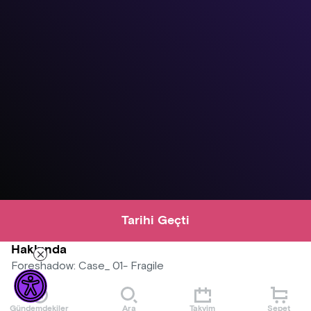
Tarihi Geçti
Hakkında
Foreshadow: Case_ 01- Fragile
OYNANABİLİR SİNEMA DENEYİMİ
Gündemdekiler
Ara
Takvim
Sepet