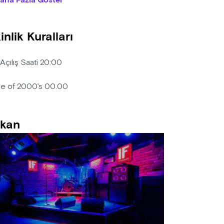
aha Fazla Göster
anizasyon firması, diğer misafirleri rahatsız eden/edecek nitelikt
lik için bilet bedelini iade etmek koşuluyla, etkinlik mekanına kişi
inlik Kuralları
ın alınan biletlerde iptal, iade ve değişiklik yapılmamaktadır.
 Açılış Saati 20:00
e of 2000's 00.00
kan