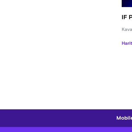
IF 
Kava
Hari
Mobile