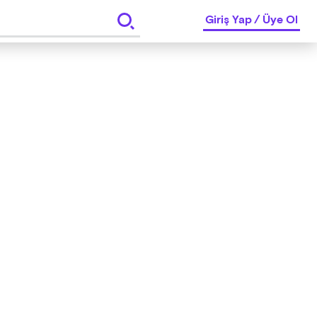
Giriş Yap
/
Üye Ol
pma hakkı saklıdır.