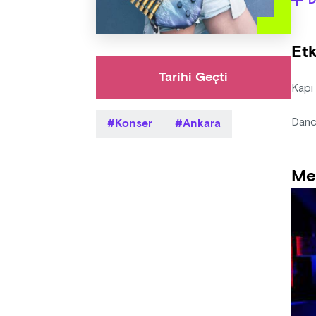
D
- Org
etkin
Etk
- Sat
Tarihi Geçti
Kapı
Konser
Ankara
Danc
Me