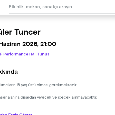
ler Tuncer
Haziran 2026, 21:00
IF Performance Hall Tunus
kkında
ılımcıların 18 yaş üstü olması gerekmektedir.
nser alanına dışardan yiyecek ve içecek alınmayacaktır.
anizasyon şirketinin programda ve bilet fiyatlarında değişiklik ya