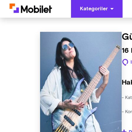
Kategoriler
Gü
16 
Ha
- Kat
- Ko
- Org