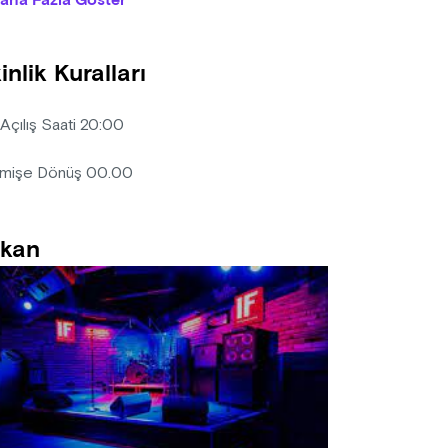
aha Fazla Göster
anizasyon firması, diğer misafirleri rahatsız eden/edecek nitelikt
lik için bilet bedelini iade etmek koşuluyla, etkinlik mekanına kişi
inlik Kuralları
ın alınan biletlerde iptal, iade ve değişiklik yapılmamaktadır.
 Açılış Saati 20:00
mişe Dönüş 00.00
kan