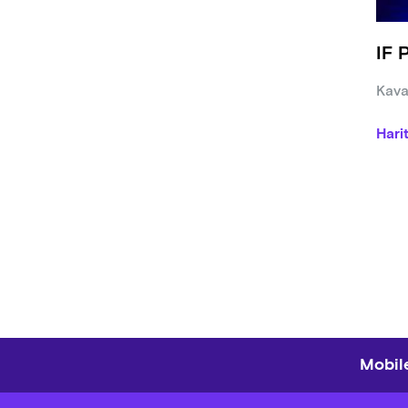
IF 
Kava
Hari
Mobile