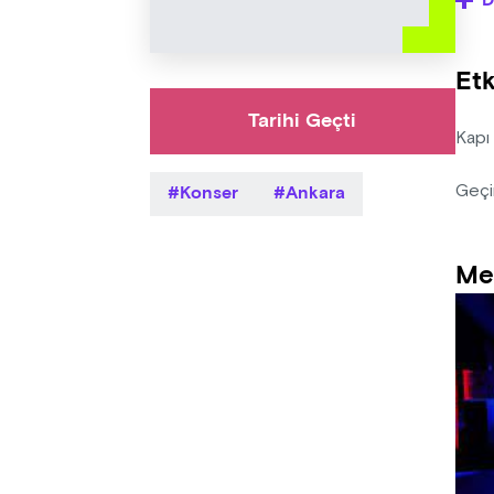
D
- Org
etkin
Etk
- Sat
Tarihi Geçti
Kapı
Konser
Ankara
Geçi
Me