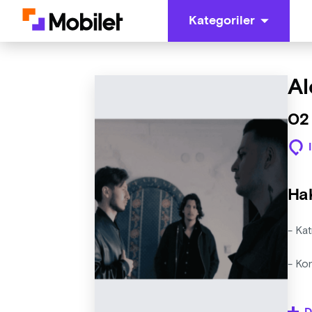
Kategoriler
Al
02
Ha
- Kat
- Ko
- Org