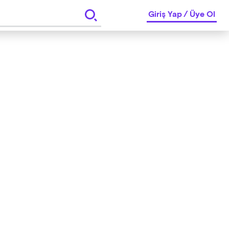
Giriş Yap
/
Üye Ol
pma hakkı saklıdır.