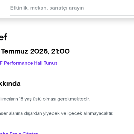
ef
 Temmuz 2026, 21:00
IF Performance Hall Tunus
kkında
ılımcıların 18 yaş üstü olması gerekmektedir.
nser alanına dışardan yiyecek ve içecek alınmayacaktır.
anizasyon şirketinin programda ve bilet fiyatlarında değişiklik ya