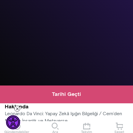
Tarihi Geçti
Hakkında
Leonardo Da Vinci: Yapay Zekâ Işığın Bilgeliği / Cern’den
Nasa’ya İnsanlık ve Metaverse
Gündemdekiler
Ara
Takvim
Sepet