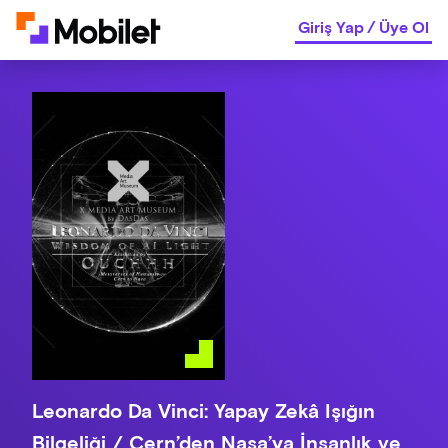
Giriş Yap
/
Üye Ol
Leonardo Da Vinci: Yapay Zekâ Işığın
Bilgeliği / Cern’den Nasa’ya İnsanlık ve