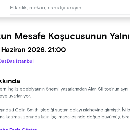
un Mesafe Koşucusunun Yalnız
 Haziran 2026, 21:00
DasDas İstanbul
kkında
n İngiliz edebiyatının önemli yazarlarından Alan Sillitoe'nun aynı 
eye uyarlanıyor.
şındaki Colin Smith işlediği suçtan dolayı ıslahevine girmiştir. İyi
ına katılmak zorunda kalır. İşçi mahallesinde doğup büyümüş, bira
ya başladıkça değişmeye başlar. Colin koştukça sınıfsal öfkesi, ö