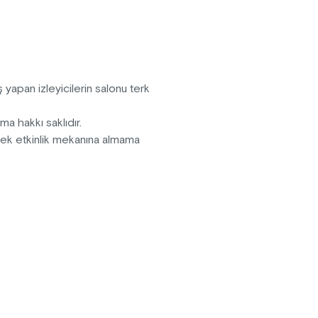
orgulamaya başlar.
ma ve sahneleme lisansı
 yapan izleyicilerin salonu terk
ma hakkı saklıdır.
erek etkinlik mekanına almama