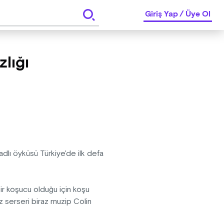
Giriş Yap
/
Üye Ol
lığı
adlı öyküsü Türkiye'de ilk defa
 bir koşucu olduğu için koşu
z serseri biraz muzip Colin
ğretilmiş çaresizlikleri ve