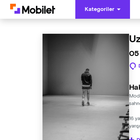
Kategoriler
Uz
05
Ha
Moder
sahn
16 ya
yarış
koşma