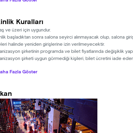
aha Fazla Göster
lenmişlikleriyle, içinde hapsedildiği durumları fark etmeye ve s
Sillitoe'nin 'Uzun Mesafe Koşucusunun Yalnızlığı' eserinin uyarla
inlik Kuralları
a'daki Rosica Colin Limited'den alınmıştır.
aş ve üzeri için uygundur.
tro NOK
nlik başladıktan sonra salona seyirci alınmayacak olup, salona giriş
: Alan Sillitoe
eri halinde yeniden girişlerine izin verilmeyecektir.
layan ve Yöneten: Tufan Afşar
nizasyon şirketinin programda ve bilet fiyatlarında değişiklik yap
tmen Yardımcısı: Taha Berk Kaya
nizasyon şirketi uygun görmediği kişileri, bilet ücretini iade ed
Tasarım: Ersin Yaşar
na sahiptir.
aha Fazla Göster
Tasarım- Müzik: Ahmet Sipahi
n alınan biletlerde iade ve değişiklik yapılmamaktadır.
Tasarım: Burak A.Bal
das dışından içecek getirmediğiniz için teşekkür ederiz.
ğraf: Burak A. Bal
kan
yan: Erdi Güçlü