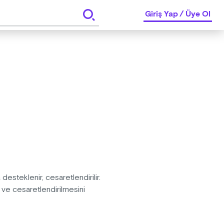
Giriş Yap
/
Üye Ol
esteklenir, cesaretlendirilir.
ve cesaretlendirilmesini
ocuklar nasıl algılanıyor,