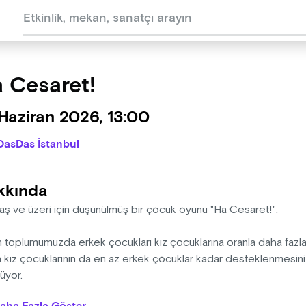
 Cesaret!
Haziran 2026, 13:00
DasDas İstanbul
kkında
yaş ve üzeri için düşünülmüş bir çocuk oyunu "Ha Cesaret!".
 toplumumuzda erkek çocukları kız çocuklarına oranla daha fazla d
 kız çocuklarının da en az erkek çocuklar kadar desteklenmesini 
lüyor.
birçok eksen üzerinden hareket ediyor: Yetişkinlerin dünyasında ç