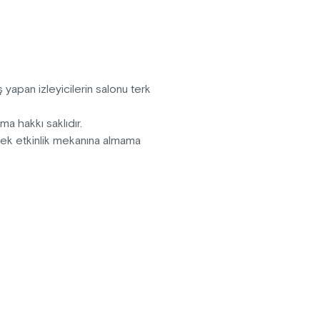
kları birbirlerine karşı nasıl
 çocuklarıyla beraber
rerek anlatıyor "Ha Cesaret".
 yapan izleyicilerin salonu terk
ma hakkı saklıdır.
erek etkinlik mekanına almama