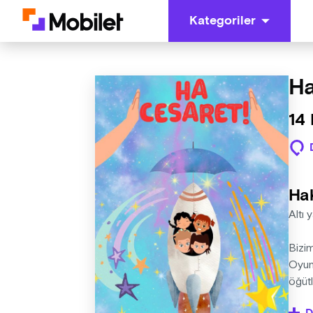
Kategoriler
Ha
14 
Ha
Altı 
Bizim
Oyun
öğüt
Oyun 