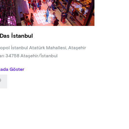
n Sonakın
 Eda Yılmaz
Das İstanbul
opol İstanbul Atatürk Mahallesi, Ataşehir
arı 34758 Ataşehir/İstanbul
tada Göster