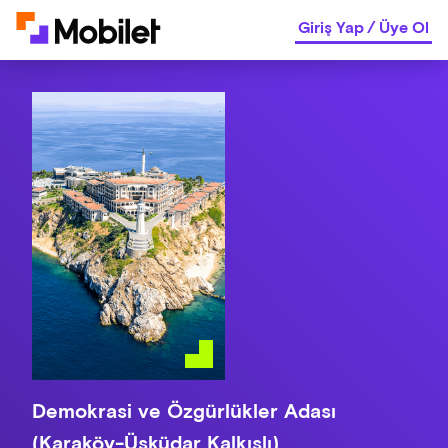
Giriş Yap
/
Üye Ol
Demokrasi ve Özgürlükler Adası
(Karaköy-Üsküdar Kalkışlı)