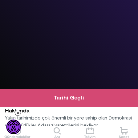
Tarihi Geçti
Hakkında
Yakın tarihimizde çok önemli bir yere sahip olan Demokrasi
ve Özgürlükler Adası ziyaretçilerini bekliyor.
Gündemdekiler
Ara
Takvim
Sepet