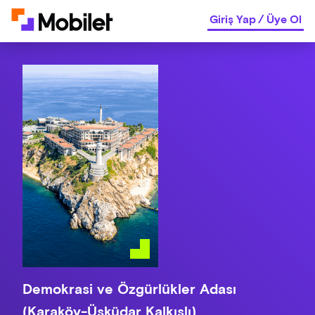
Giriş Yap
/
Üye Ol
Demokrasi ve Özgürlükler Adası
(Karaköy-Üsküdar Kalkışlı)