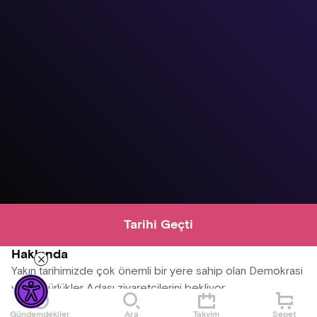
Tarihi Geçti
Hakkında
Yakın tarihimizde çok önemli bir yere sahip olan Demokrasi
ve Özgürlükler Adası ziyaretçilerini bekliyor.
Gündemdekiler
Ara
Takvim
Sepet