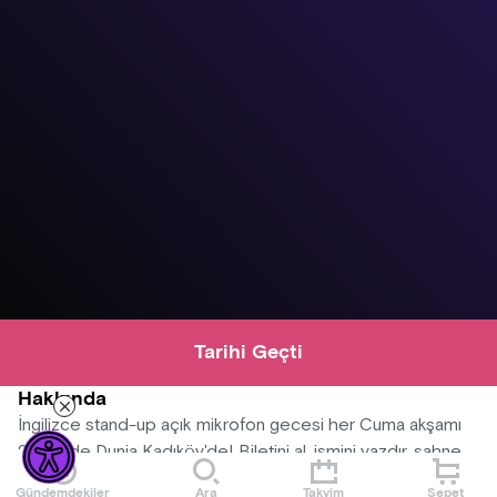
Tarihi Geçti
Hakkında
İngilizce stand-up açık mikrofon gecesi her Cuma akşamı
20:00'de Dunia Kadıköy'de! Biletini al, ismini yazdır, sahne
senin! Gösteride yerli ve yabancı komedyenler (ve
Gündemdekiler
Ara
Takvim
Sepet