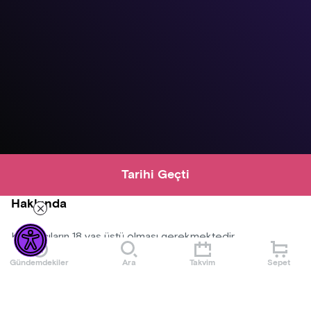
Tarihi Geçti
Hakkında
Katılımcıların 18 yaş üstü olması gerekmektedir.
Gündemdekiler
Ara
Takvim
Sepet
Konser alanına dışardan yiyecek ve içecek alınmayacaktır.
Organizasyon şirketinin programda ve bilet fiyatlarında