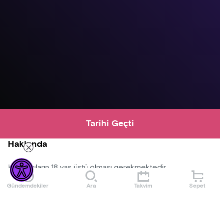
Tarihi Geçti
Hakkında
Katılımcıların 18 yaş üstü olması gerekmektedir.
Gündemdekiler
Ara
Takvim
Sepet
Konser alanına dışardan yiyecek ve içecek alınmayacaktır.
Organizasyon şirketinin programda ve bilet fiyatlarında