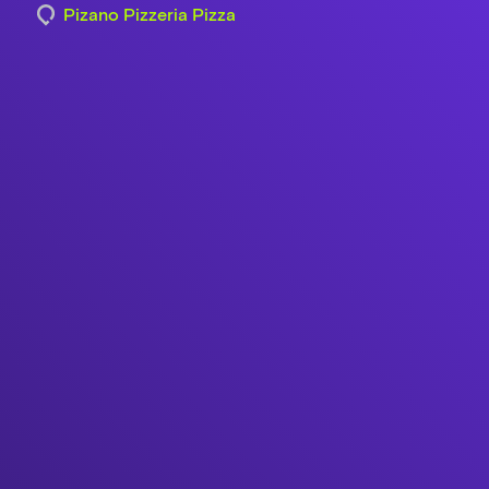
Pizano Pizzeria Pizza