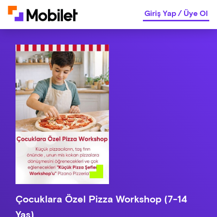
Giriş Yap
/
Üye Ol
Çocuklara Özel Pizza Workshop (7-14
Yaş)