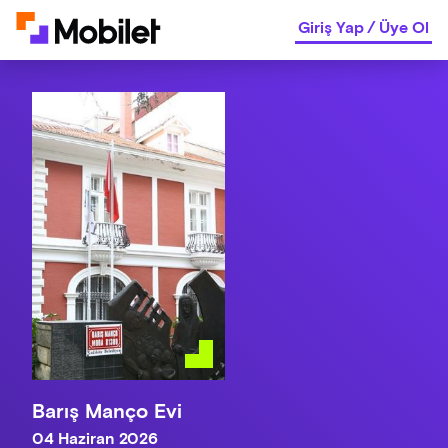
Giriş Yap
/
Üye Ol
Barış Manço Evi
04 Haziran 2026