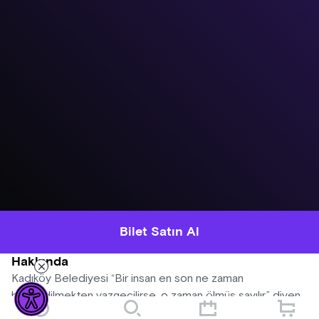
Bilet Satın Al
Hakkında
Kadıköy Belediyesi “Bir insan en son ne zaman
bahsedilmekten vazgeçilirse, o zaman ölmüş sayılır.” diyen
Barış Manço’nun yaşadığı, eserlerini ürettiği evi yenileyerek