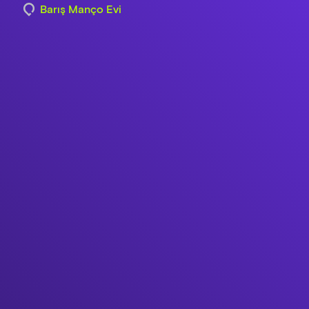
Barış Manço Evi