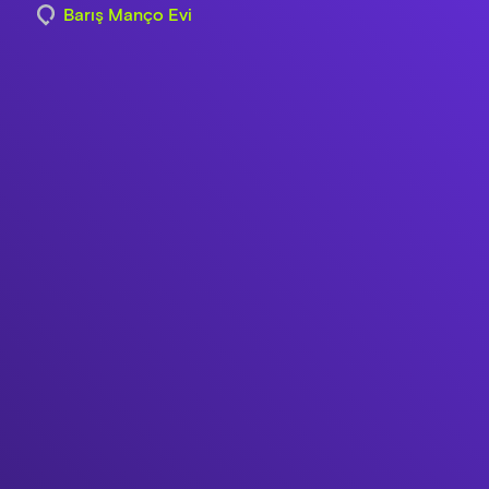
Barış Manço Evi