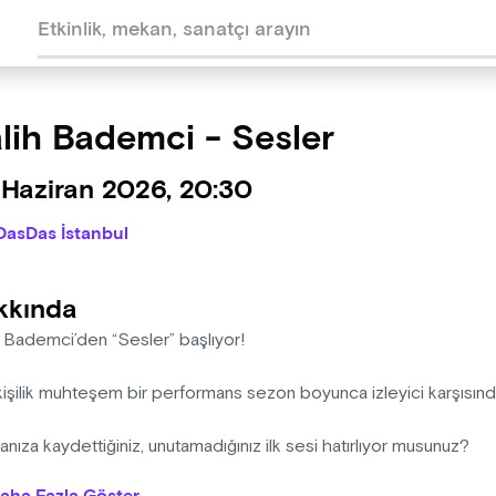
lih Bademci - Sesler
 Haziran 2026, 20:30
DasDas İstanbul
kkında
h Bademci’den “Sesler” başlıyor!
kişilik muhteşem bir performans sezon boyunca izleyici karşısın
anıza kaydettiğiniz, unutamadığınız ilk sesi hatırlıyor musunuz?