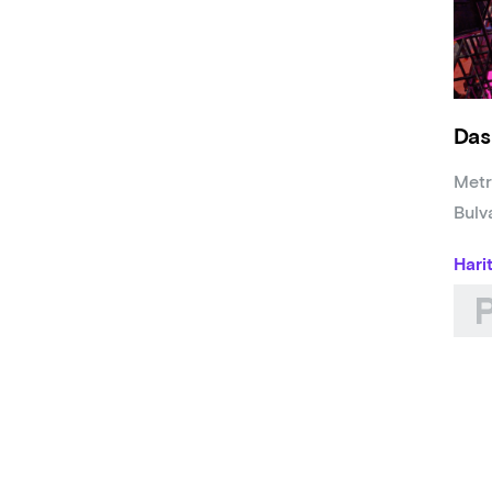
Müzi
Yapı
Yürü
Orga
Yard
Das
Afiş
Işık
Metr
Yöne
Bulv
Prod
Katkı
Hari