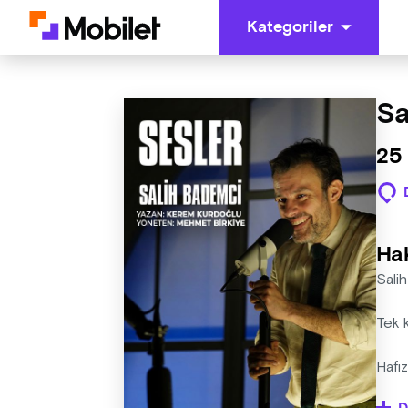
Kategoriler
Sa
25
Ha
Sali
Tek 
Hafız