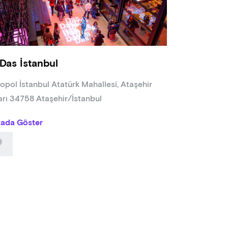
k: Şahin Kureta
mcı: Şermin Ekinci
tücü Yapımcı: Sercan Apak
nizasyon : YSM Yapim
ımcı Yönetmen: Gozel Rovshanova
Das İstanbul
 Tasarımı: Ayşe Zeynep Satıcı, Hüseyin Demirkan
 Teknisyeni: Özgür Karaböcek
opol İstanbul Atatürk Mahallesi, Ataşehir
tmen Yardımcıları: Ata Şimşek, Su Özdemir
arı 34758 Ataşehir/İstanbul
üksiyon Asistanı: Enis Aksoy
da Bulunanlar: Gabriella Özcan, Senanur Altın, Devrim Erbil, Gün Z
tada Göster