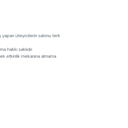
, sen yeter ki duymayı bil.
 yapan izleyicilerin salonu terk
yı bil.
ma hakkı saklıdır.
ı oyun, yılın en iddialı oyunları
erek etkinlik mekanına almama
our" projesi kapsamında sipariş
ederiz.