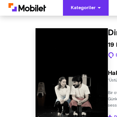
Kategoriler
Di
19 
Ha
“Üst
Bir o
Günle
sessi
Güven