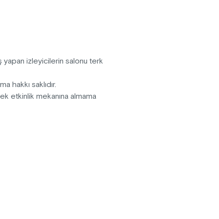
en duyguların, dinlenme tesisinin
 yapan izleyicilerin salonu terk
ma hakkı saklıdır.
erek etkinlik mekanına almama