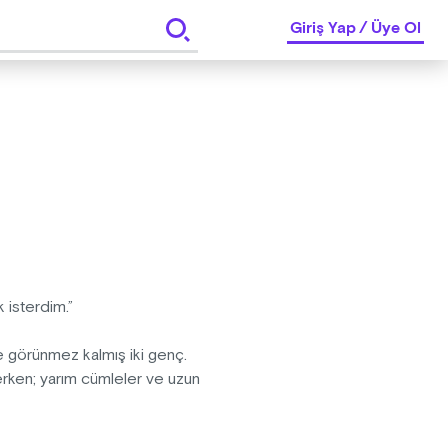
Giriş Yap
/
Üye Ol
 isterdim.”
de görünmez kalmış iki genç.
çerken; yarım cümleler ve uzun
sında sıkışıp kaldıkça taşıdıkları