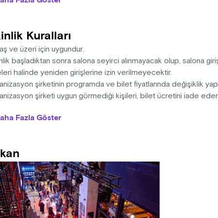
aha Fazla Göster
mez yaralar çıkar ortaya. Gündelik hayatın sıradanlığı içinde birik
 florasan ışıklarına karşı duran bir başkaldırı hikâyesi.
inlik Kuralları
rvizör
t Karasu
aş ve üzeri için uygundur.
nlik başladıktan sonra salona seyirci alınmayacak olup, salona giriş
n
eri halinde yeniden girişlerine izin verilmeyecektir.
m Bayraktar
nizasyon şirketinin programda ve bilet fiyatlarında değişiklik yap
nizasyon şirketi uygun görmediği kişileri, bilet ücretini iade ed
eten
na sahiptir.
aha Fazla Göster
 Turan
n alınan biletlerde iade ve değişiklik yapılmamaktadır.
das dışından içecek getirmediğiniz için teşekkür ederiz.
ımcı Yönetmen
kan
at Teymur
aturg
za Özgen
Tasarımı