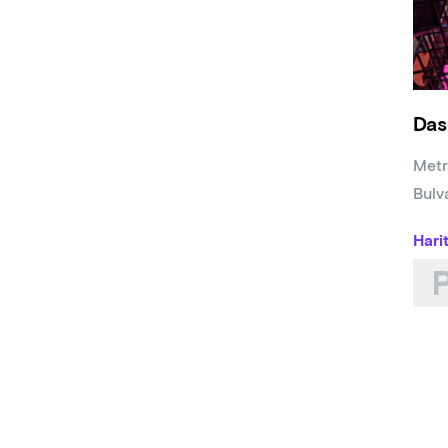
Ade
Oyun
Sine
Das
Etkin
Süre
Metr
Bulv
Hari