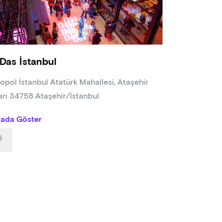
m Akbey
cular
m Bayraktar-Kahraman Kaya
Das İstanbul
lik Türü Trajedi, Dram
 60 dakika
opol İstanbul Atatürk Mahallesi, Ataşehir
arı 34758 Ataşehir/İstanbul
tada Göster