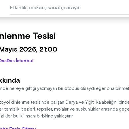
nlenme Tesisi
Mayıs 2026, 21:00
DasDas İstanbul
kkında
ünde nereye gittiği yazmayan bir otobüs olsaydı eğer ona binmek
toyol dinlenme tesisinde çalışan Derya ve Yiğit. Kalabalığın için
r temizlik bezleri, tepsiler, molalar ve suskunluklar arasında ge
zlikler bu iki insanı birbirine yaklaştırır.
cesiz çalışma koşulları, sınıfsal eşitsizlik, hayatta kalma telaşı ara